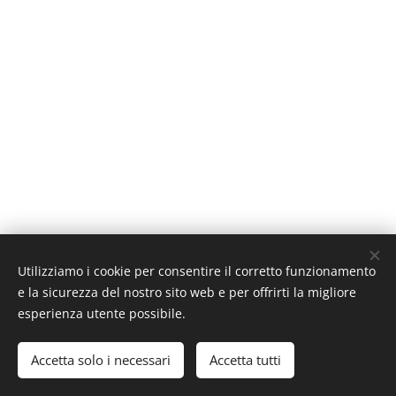
Agriturismo Cantina Pian Marnino CH - 6515 Gudo
Utilizziamo i cookie per consentire il corretto funzionamento
e la sicurezza del nostro sito web e per offrirti la migliore
Cookies
esperienza utente possibile.
Lingue
Accetta solo i necessari
Accetta tutti
Italiano
Deutsch