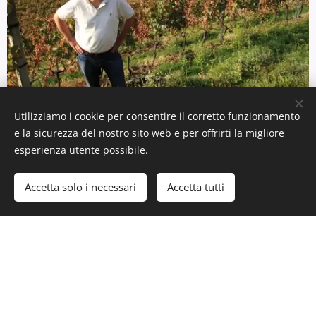
Utilizziamo i cookie per consentire il corretto funzionamento
VIGNETI
e la sicurezza del nostro sito web e per offrirti la migliore
esperienza utente possibile.
Coltiviamo 4 ettari di vigneti terrazzati, la
Accetta solo i necessari
Accetta tutti
maggior parte dei quali si trovano sulle
soleggiate colline di Gudo.
Vitigni uva bianca: Chardonnay, Sauvignon
Blanc, Doral
Vitigni uva rossa: Merlot, Cabernet Franc,