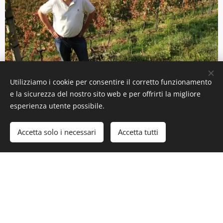
Utilizziamo i cookie per consentire il corretto funzionamento
VIGNETI
e la sicurezza del nostro sito web e per offrirti la migliore
esperienza utente possibile.
Coltiviamo 4 ettari di vigneti terrazzati, la
Accetta solo i necessari
Accetta tutti
maggior parte dei quali si trovano sulle
soleggiate colline di Gudo.
Vitigni uva bianca: Chardonnay, Sauvignon
Blanc, Doral
Vitigni uva rossa: Merlot, Cabernet Franc,